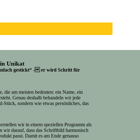
in Unikat
nfach gestickt“ - er wird Schritt für
e, die am meisten bedeuten: ein Name, ein
ersteht. Genau deshalb behandeln wir jede
d-Stück, sondern wie etwas persönliches, das
erstellen wir in einem speziellen Programm als
en wir darauf, dass das Schriftbild harmonisch
rodukt passt. Damit es am Ende genauso