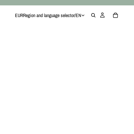
EUR
Region and language selector
/
EN