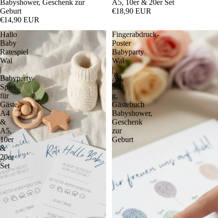
Babyshower, Geschenk zur
A5, 10er & 20er Set
Geburt
€18,90 EUR
€14,90 EUR
Hallo
Fingerabdruck-
Baby
Poster
Ratespiel
Babyparty
Wal
Wal
|
|
Babyparty
A4,
Spiel
300
für
g,
Gäste,
Gästebuch
A4
Babyshower,
&
Geschenk
A5,
zur
10er
Geburt
&
20er
Set