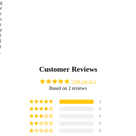
g
e
r
s
t
e
l
l
t
.
Customer Reviews
5.00 out of 5
Based on 2 reviews
2
0
0
0
0