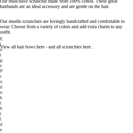
Our must-have scrunchie made from 100% cotton. These great
hairbands are an ideal accessory and are gentle on the hair.
Our muslin scrunchies are lovingly handcrafted and comfortable to
wear. Choose from a variety of colors and add extra charm to any
outfit.
E
i
View all hair bows
here
- and all scrunchies
here
.
n
i
g
e
P
r
o
d
u
k
t
b
i
l
d
e