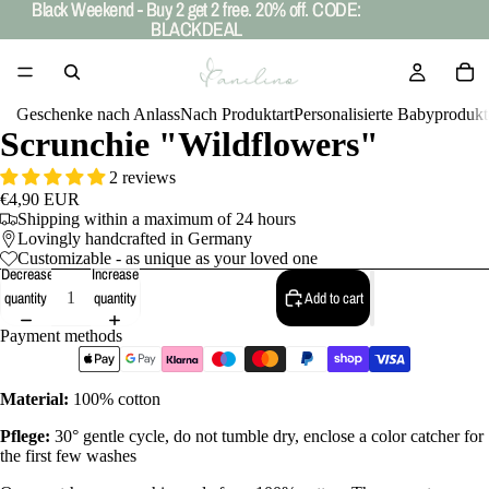
Black Weekend - Buy 2 get 2 free. 20% off. CODE:
Black Weekend - Buy 2 get 2 free. 20% off. CODE:
BLACKDEAL
BLACKDEAL
Geschenke nach Anlass
Nach Produktart
Personalisierte Babyprodukt
Scrunchie "Wildflowers"
2 reviews
€4,90 EUR
Shipping within a maximum of 24 hours
Lovingly handcrafted in Germany
Customizable - as unique as your loved one
Decrease
Increase
quantity
quantity
Add to cart
Payment methods
Material:
100% cotton
Pflege:
30° gentle cycle, do not tumble dry, enclose a color catcher for
the first few washes