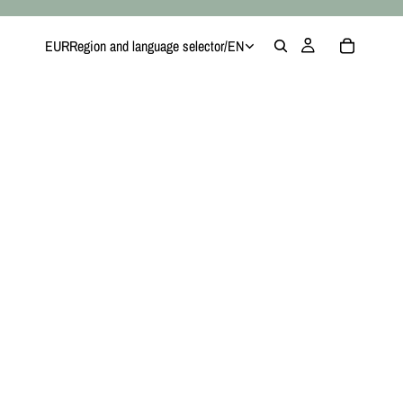
EUR
Region and language selector
/
EN