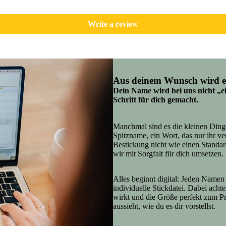
Write a review
Aus deinem Wunsch wird e
Dein Name wird bei uns nicht „ei
Schritt für dich gemacht.
Manchmal sind es die kleinen Ding
Spitzname, ein Wort, das nur ihr v
Bestickung nicht wie einen Standar
wir mit Sorgfalt für dich umsetzen.
Alles beginnt digital: Jeden Namen 
individuelle Stickdatei. Dabei acht
wirkt und die Größe perfekt zum P
aussieht, wie du es dir vorstellst.