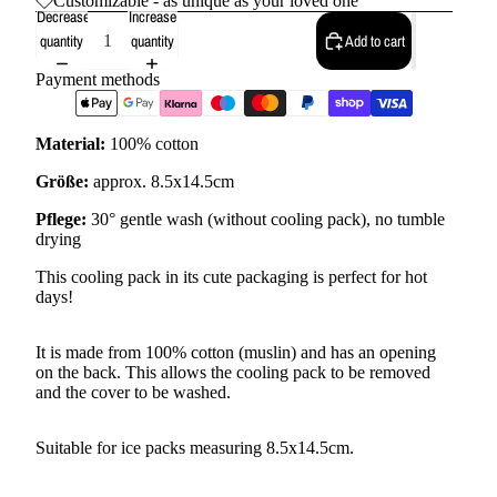
Customizable - as unique as your loved one
Decrease
Increase
quantity
quantity
Add to cart
Payment methods
Material:
100% cotton
Größe:
approx. 8.5x14.5cm
Pflege:
30° gentle wash (without cooling pack), no tumble
drying
This cooling pack in its cute packaging is perfect for hot
days!
It is made from 100% cotton (muslin) and has an opening
on the back. This allows the cooling pack to be removed
and the cover to be washed.
Suitable for ice packs measuring 8.5x14.5cm.