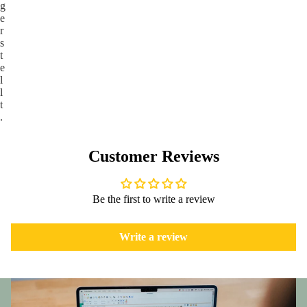
g
e
r
s
t
e
l
l
t
.
Customer Reviews
Be the first to write a review
Write a review