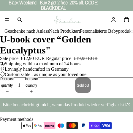
Black Weekend - Buy 2 get 2 free. 20% off. CODE:
Black Weekend - Buy 2 get 2 free. 20% off. CODE:
BLACKDEAL
BLACKDEAL
Geschenke nach Anlass
Nach Produktart
Personalisierte Babyprodukt
U-book cover “Golden
Eucalyptus"
Sale price
€12,90 EUR
Regular price
€19,90 EUR
Shipping within a maximum of 24 hours
Lovingly handcrafted in Germany
Customizable - as unique as your loved one
Decrease
Increase
quantity
quantity
Sold out
Bitte benachrichtigt mich, wenn das Produkt wieder verfügbar ist 💌
Payment methods