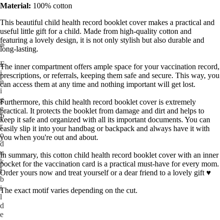
Material:
100% cotton
This beautiful child health record booklet cover makes a practical and
useful little gift for a child. Made from high-quality cotton and
featuring a lovely design, it is not only stylish but also durable and
long-lasting.
E
The inner compartment offers ample space for your vaccination record,
i
prescriptions, or referrals, keeping them safe and secure. This way, you
n
can access them at any time and nothing important will get lost.
i
g
Furthermore, this child health record booklet cover is extremely
e
practical. It protects the booklet from damage and dirt and helps to
P
keep it safe and organized with all its important documents. You can
r
easily slip it into your handbag or backpack and always have it with
o
you when you're out and about.
d
u
In summary, this cotton child health record booklet cover with an inner
k
pocket for the vaccination card is a practical must-have for every mom.
t
Order yours now and treat yourself or a dear friend to a lovely gift ♥
b
i
The exact motif varies depending on the cut.
l
d
e