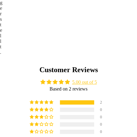
g
e
r
s
t
e
l
l
t
.
Customer Reviews
5.00 out of 5
Based on 2 reviews
2
0
0
0
0