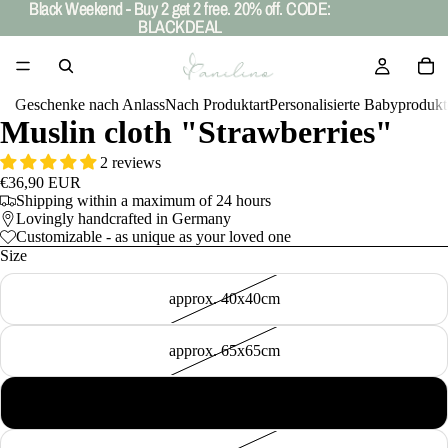
Black Weekend - Buy 2 get 2 free. 20% off. CODE:
Black Weekend - Buy 2 get 2 free. 20% off. CODE:
BLACKDEAL
BLACKDEAL
Geschenke nach Anlass
Nach Produktart
Personalisierte Babyprodukt
Muslin cloth "Strawberries"
2 reviews
€36,90 EUR
Shipping within a maximum of 24 hours
Lovingly handcrafted in Germany
Customizable - as unique as your loved one
Size
approx. 40x40cm
approx. 65x65cm
approx. 120x120cm