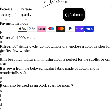
ca. 135x200cm
Decrease
Increase
quantity
quantity
Add to cart
Payment methods
E
i
Material:
100% cotton
n
i
Pflege:
30° gentle cycle, do not tumble dry, enclose a color catcher for
g
the first few washes
e
This beautiful, lightweight muslin cloth is perfect for the stroller or car
P
seat.
r
It is sewn from the beloved muslin fabric made of cotton and is
o
wonderfully soft.
d
u
k
It can also be used as an XXL scarf for mom ♥
t
b
i
l
d
e