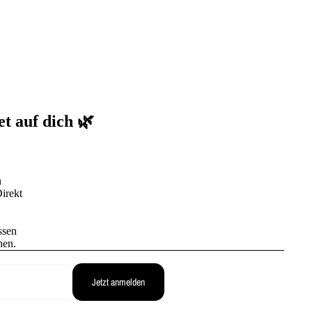
et auf dich 🌿
n
irekt
ssen
hen.
Jetzt anmelden