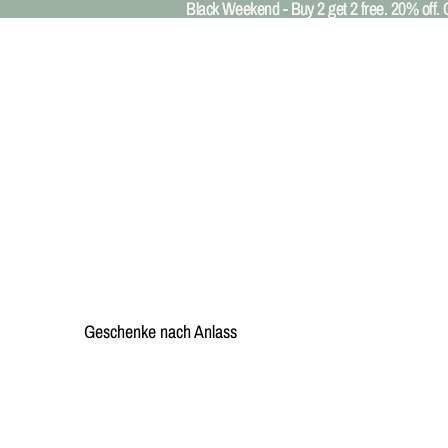
Black Weekend - Buy 2 get 2 free. 20% o
Black Weekend - Buy 2 get 2 free. 20% o
Geschenke nach Anlass