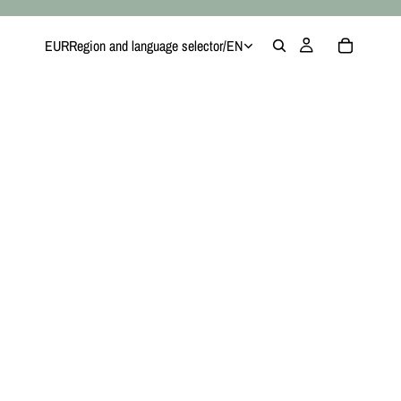
EUR
Region and language selector
/
EN