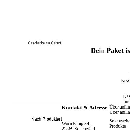
Geschenke zur Geburt
Dein Paket is
Geschenke zur Taufe
Einschulungsgeschenke
Babyparty & Babyshower
Weihnachtsgeschenke
News
Daz
und
Kontakt & Adresse
Über anili
Über anili
Nach Produktart
So entsteh
Wurmkamp 34
Produkte
22869 Schenefeld