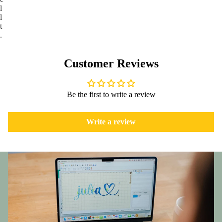
l
l
t
.
Customer Reviews
Be the first to write a review
Write a review