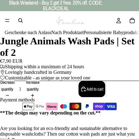
Black Weekend - Buy 2 get 2 free. 20% off. CODE:
Black Weekend - Buy 2 get 2 free. 20% off. CODE:
BLACKDEAL
BLACKDEAL
Geschenke nach Anlass
Nach Produktart
Personalisierte Babyprodukt
Jungle Animals Wash Pads | Set
of 2
€7,90 EUR
Shipping within a maximum of 24 hours
Lovingly handcrafted in Germany
Customizable - as unique as your loved one
Decrease
Increase
quantity
quantity
Add to cart
Payment methods
**The design may vary depending on the cut.**
Are you looking for an eco-friendly and sustainable alternative to
disposable washcloths? Then our cotton wash pads are just what you